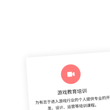
游戏教育培训
为有志于进入游戏行业的个人提供专业的
发、设计、运营等培训课程。