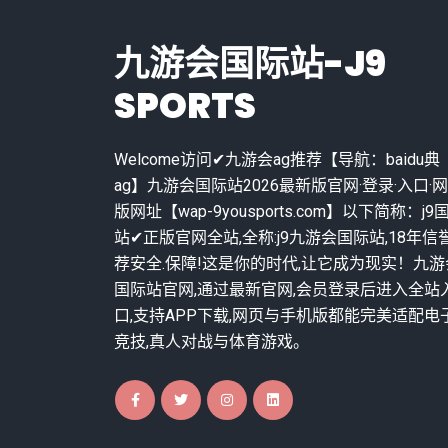
九游会国际站-J9
SPORTS
Welcome访问✔九游会ag推荐【导航：baidu典
ag】九游会国际站2026最新版官网·登录·入口·
版网址【wap-9yousports.com】以下简称：j9
站✔正版官网全站,全称:j9九游会国际站,18年信
荐安全.保障!这是你的时代,让它成为现实！九游
国际站官网,通过最新官网,会员登录后进入全站
口,支持APP下载,网页与手机版都能完美适配电
竞技,真人对战与体育游戏。