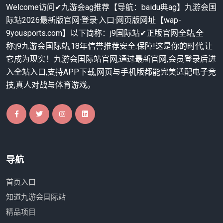
Welcome访问✔九游会ag推荐【导航：baidu典ag】九游会国
际站2026最新版官网·登录·入口·网页版网址【wap-
9yousports.com】以下简称：j9国际站✔正版官网全站,全
称:j9九游会国际站,18年信誉推荐安全.保障!这是你的时代,让
它成为现实！九游会国际站官网,通过最新官网,会员登录后进
入全站入口,支持APP下载,网页与手机版都能完美适配电子竞
技,真人对战与体育游戏。
导航
首页入口
知道九游会国际站
精品项目