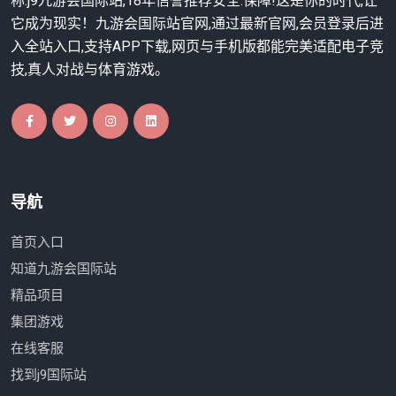
称:j9九游会国际站,18年信誉推荐安全.保障!这是你的时代,让
它成为现实！九游会国际站官网,通过最新官网,会员登录后进
入全站入口,支持APP下载,网页与手机版都能完美适配电子竞
技,真人对战与体育游戏。
导航
首页入口
知道九游会国际站
精品项目
集团游戏
在线客服
找到j9国际站