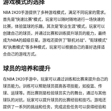
游戏模式的选择
NBA 2K20手游提供了多种游戏模式，满足不同玩家的需求。
首先是“快速比赛”模式，玩家可以随时随地进行一场快速的
比赛，体验篮球的乐趣。其次是“职业生涯”模式，玩家可以
创建自己的球员，并通过比赛和训练提升球员的能力，最终
成为NBA的超级巨星。游戏还提供了“联机对战”、“街球模式”
和“执教模式”等多种模式，玩家可以根据自己的喜好选择适
合自己的游戏方式。
球员的培养和提升
在NBA 2K20手游中，玩家可以通过训练和比赛来提升自己的
球员能力。训练可以帮助球员提高各项技能，如投篮、传
球、运球等。而比赛则是检验球员实力的舞台，通过与其他
球队的对抗，玩家可以提升球员的比赛经验和技巧。游戏还
提供了一系列的挑战和任务，完成这些任务可以获得经验和