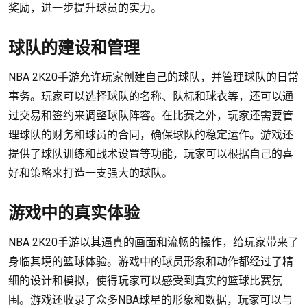
奖励，进一步提升球员的实力。
球队的建设和管理
NBA 2K20手游允许玩家创建自己的球队，并管理球队的日常
事务。玩家可以选择球队的名称、队标和球衣等，还可以通
过交易和签约来调整球队阵容。在比赛之外，玩家还需要管
理球队的财务和球员的合同，确保球队的稳定运作。游戏还
提供了球队训练和战术设置等功能，玩家可以根据自己的喜
好和策略来打造一支强大的球队。
游戏中的真实体验
NBA 2K20手游以其逼真的画面和流畅的操作，给玩家带来了
身临其境的篮球体验。游戏中的球员形象和动作都经过了精
细的设计和模拟，使得玩家可以感受到真实的篮球比赛氛
围。游戏还收录了众多NBA球星的形象和数据，玩家可以与