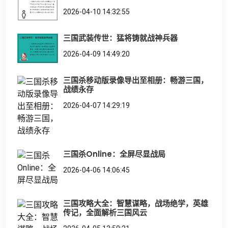
2026-04-10 14:32:55
三国武装传世：猛将铸就战神兵器
2026-04-09 14:49:20
三国杀移动版录像导出至相册：畅游三国，
战绩永存
2026-04-07 14:29:19
三国杀Online：全屏尽显战局
2026-04-06 14:06:45
三国攻略大全：智慧谋略，战场绝学，英雄
传记，全面解析三国风云