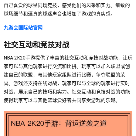
自己喜爱的球星同场竞技，感受他们的风采和实力。细致的
球场细节和逼真的球迷声音也增加了游戏的真实感。
九游会国际站官网
社交互动和竞技对战
NBA 2K20手游提供了丰富的社交互动和竞技对战功能，让玩
家可以与其他玩家进行交流和比拼。玩家可以加入联盟或创
建自己的联盟，与其他玩家组队进行比赛，争夺联盟的荣
誉。游戏还支持在线对战，玩家可以与全球的玩家进行实时
对战，展示自己的技巧和实力。社交互动和竞技对战的功能
使得玩家可以与其他篮球爱好者共同享受游戏的乐趣。