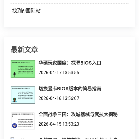
找到j9国际站
最新文章
华硕玩家国度：探寻BIOS入口
2026-04-17 13:53:55
切换显卡BIOS版本的简易指南
2026-04-16 13:56:07
全面战争三国：攻城器械与武技大揭秘
2026-04-15 13:53:23