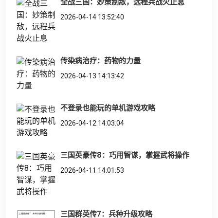
全战三国：妙策制敌，远程兵战火止息
2026-04-14 13:52:40
传染病治疗：药物的力量
2026-04-13 14:13:42
不登录也能玩的单机游戏攻略
2026-04-12 14:03:04
三国英豪传8：巧用智谋，掌握武将操作
2026-04-11 14:01:53
三国群英传7：兵种升级攻略