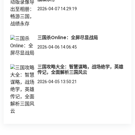
2026-04-07 14:29:19
三国杀Online：全屏尽显战局
2026-04-06 14:06:45
三国攻略大全：智慧谋略，战场绝学，英雄
传记，全面解析三国风云
2026-04-05 13:50:21