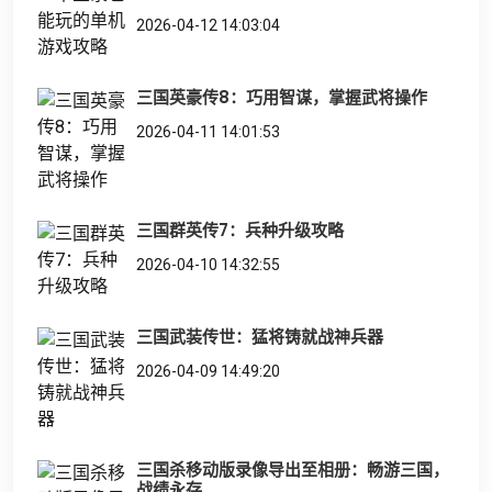
2026-04-12 14:03:04
三国英豪传8：巧用智谋，掌握武将操作
2026-04-11 14:01:53
三国群英传7：兵种升级攻略
2026-04-10 14:32:55
三国武装传世：猛将铸就战神兵器
2026-04-09 14:49:20
三国杀移动版录像导出至相册：畅游三国，
战绩永存