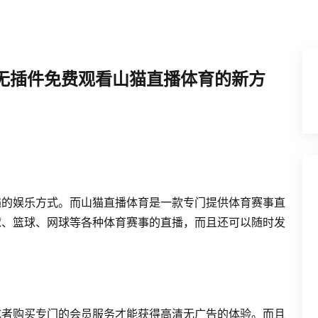
无插件免费观看山猫直播体育的新方
遍的娱乐方式。而山猫直播体育是一款专门提供体育赛事直
球、篮球、网球等各种体育赛事的直播，而且还可以随时发
或者购买专门的会员服务才能获得高清无广告的体验。而且