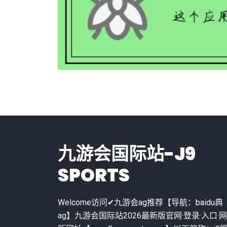
九游会国际站-J9
SPORTS
Welcome访问✔九游会ag推荐【导航：baidu典
ag】九游会国际站2026最新版官网·登录·入口·