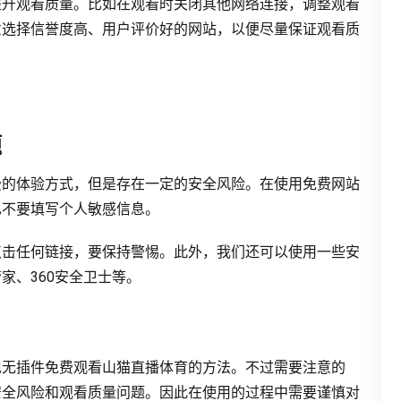
提升观看质量。比如在观看时关闭其他网络连接，调整观看
意选择信誉度高、用户评价好的网站，以便尽量保证观看质
题
费的体验方式，但是存在一定的安全风险。在使用免费网站
也不要填写个人敏感信息。
点击任何链接，要保持警惕。此外，我们还可以使用一些安
家、360安全卫士等。
现无插件免费观看山猫直播体育的方法。不过需要注意的
安全风险和观看质量问题。因此在使用的过程中需要谨慎对