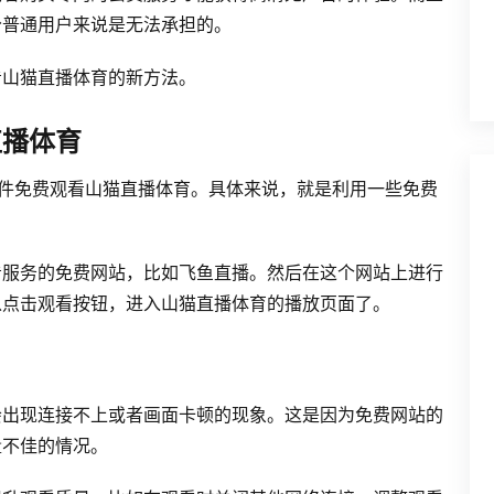
分普通用户来说是无法承担的。
看山猫直播体育的新方法。
直播体育
插件免费观看山猫直播体育。具体来说，就是利用一些免费
看服务的免费网站，比如飞鱼直播。然后在这个网站上进行
以点击观看按钮，进入山猫直播体育的播放页面了。
会出现连接不上或者画面卡顿的现象。这是因为免费网站的
量不佳的情况。