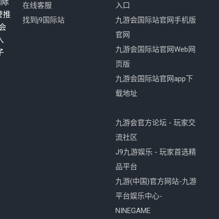
国际
在线客服
入口
誉推
找到j9国际站
九游会国际站官网手机版
会
官网
入
九游会国际站官网Web网
子
页版
九游会国际站官网app下
载地址
九游会官方论坛 - 玩家交
流社区
J9九游娱乐 - 玩家首选精
品平台
九游(中国)官方网站-九游
平台娱乐中心-
NINEGAME