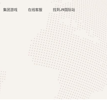
集团游戏
在线客服
找到J9国际站