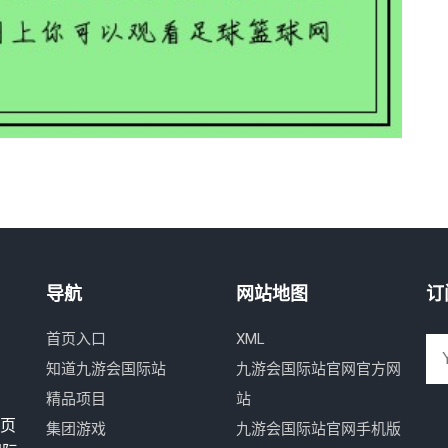
导航
网站地图
订
首页入口
XML
知道九游会国际站
九游会国际站官网官方网
精品项目
站
网页
集团游戏
九游会国际站官网手机版